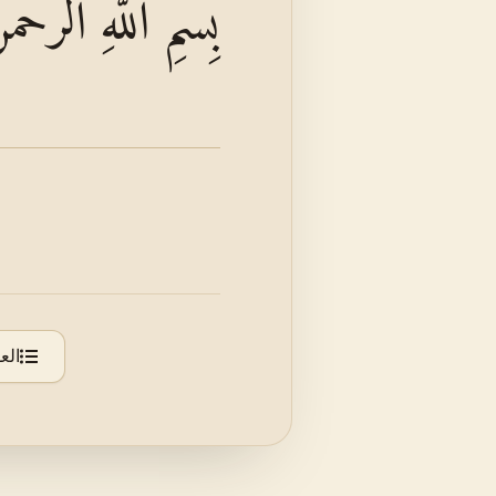
بِسْمِ اللَّهِ الرَّحْ
الع