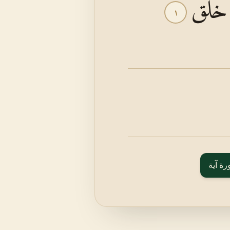
ي خَلَقَ
١
رة آية