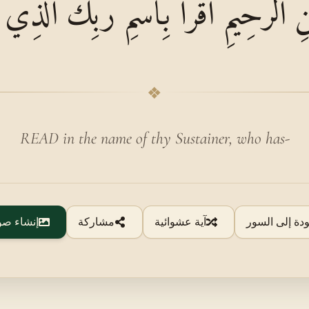
مَٰنِ الرَّحِيمِ اقْرَأْ بِاسْمِ رَبِّكَ الَّذِ
❖
READ in the name of thy Sustainer, who has-
ودة إلى السور
آية عشوائية
مشاركة
إنشاء صو