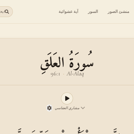
منشئ الصور
السور
آية عشوائية
ابح
سُورَةُ العَلَقِ
96:1
·
Al-Alaq
مشاري العفاسي