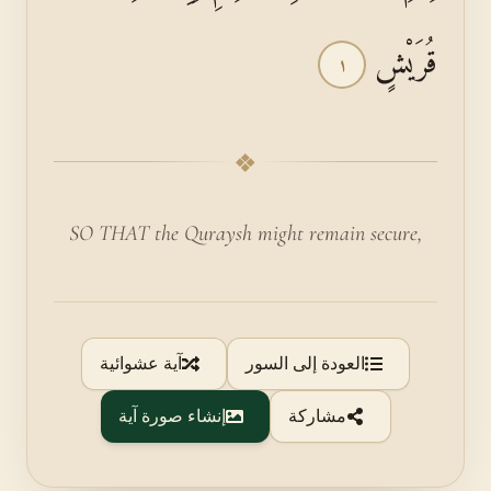
قُرَيْشٍ
١
❖
SO THAT the Quraysh might remain secure,
العودة إلى السور
آية عشوائية
مشاركة
إنشاء صورة آية