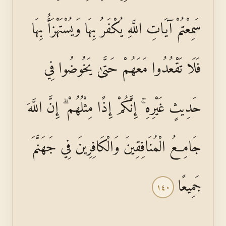
سَمِعْتُمْ آيَاتِ اللَّهِ يُكْفَرُ بِهَا وَيُسْتَهْزَأُ بِهَا
فَلَا تَقْعُدُوا مَعَهُمْ حَتَّىٰ يَخُوضُوا فِي
حَدِيثٍ غَيْرِهِ ۚ إِنَّكُمْ إِذًا مِثْلُهُمْ ۗ إِنَّ اللَّهَ
جَامِعُ الْمُنَافِقِينَ وَالْكَافِرِينَ فِي جَهَنَّمَ
جَمِيعًا
١٤٠