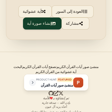
العودة إلى السور
آية عشوائية
مشاركة
إنشاء صورة آية
منشئ صور آيات القرآن الكريم
تصفح آيات القرآن الكريم
البحث
آية عشوائية من القرآن الكريم
PRODUCT HUNT
FEATURED
P
منشئ صور آيات القرآن
تم إنشاؤه بـ
للأمة
بإذن الله — صدقة جارية
أعدّه يزيد آل عيون
حولنا
·
سياسة الخصوصية
·
شروط الاستخدام