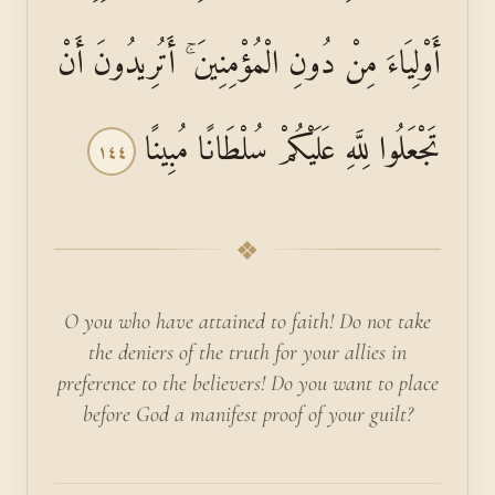
أَوْلِيَاءَ مِنْ دُونِ الْمُؤْمِنِينَ ۚ أَتُرِيدُونَ أَنْ
تَجْعَلُوا لِلَّهِ عَلَيْكُمْ سُلْطَانًا مُبِينًا
١٤٤
❖
O you who have attained to faith! Do not take
the deniers of the truth for your allies in
preference to the believers! Do you want to place
before God a manifest proof of your guilt?