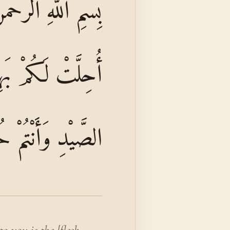
بِسْمِ اللَّهِ الرَّحْمَ
أُحِلَّتْ لَكُمْ بَهِيم
الصَّيْدِ وَأَنْتُمْ حُ