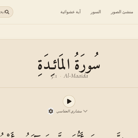
منشئ الصور
السور
آية عشوائية
ابح
سُورَةُ المَائـِدَةِ
5:1
·
Al-Maaida
مشاري العفاسي