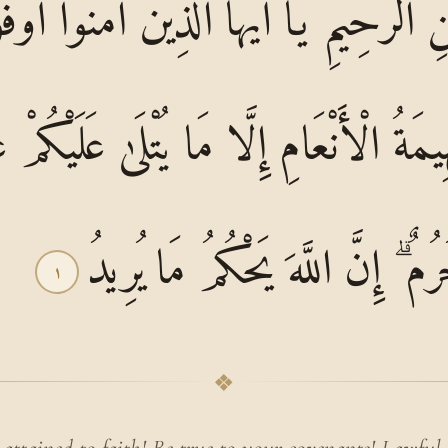
ٰنِ الرَّحِيمِ يَا أَيُّهَا الَّذِينَ آمَنُوا أَوْف
َةُ الْأَنْعَامِ إِلَّا مَا يُتْلَىٰ عَلَيْكُمْ غَي
رُمٌ ۗ إِنَّ اللَّهَ يَحْكُمُ مَا يُرِيدُ
١
❖