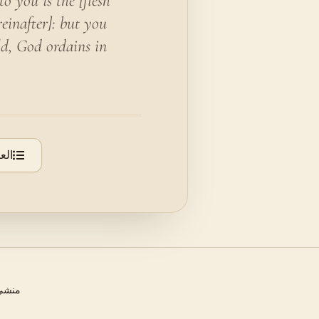
 you is the [flesh
reinafter]: but you
ld, God ordains in
الع
منشئ 