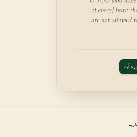
O YOU who have at
of every] beast th
are not allowed t
رة آية
كريم