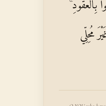
ُوا بِالْعُقُودِ ۚ
ْرَ مُحِلِّي