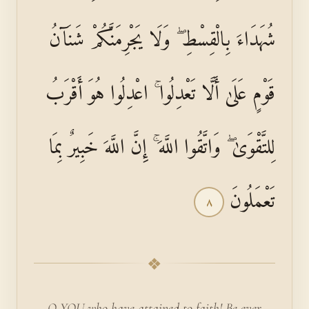
شُهَدَاءَ بِالْقِسْطِ ۖ وَلَا يَجْرِمَنَّكُمْ شَنَآنُ
قَوْمٍ عَلَىٰ أَلَّا تَعْدِلُوا ۚ اعْدِلُوا هُوَ أَقْرَبُ
لِلتَّقْوَىٰ ۖ وَاتَّقُوا اللَّهَ ۚ إِنَّ اللَّهَ خَبِيرٌ بِمَا
تَعْمَلُونَ
٨
❖
O YOU who have attained to faith! Be ever