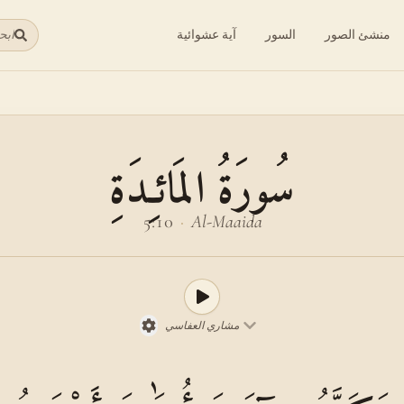
منشئ الصور
السور
آية عشوائية
ابح
سُورَةُ المَائـِدَةِ
5:10
·
Al-Maaida
مشاري العفاسي