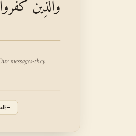
وَالَّذِينَ كَفَرُوا 
 Our messages-they
الع