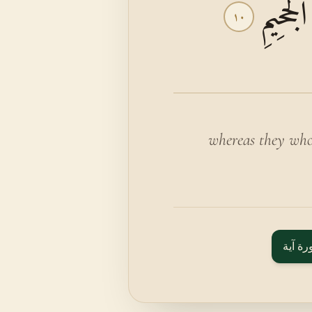
جَحِيمِ
١٠
whereas they who 
رة آية