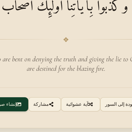
وَكَذَّبُوا بِآيَاتِنَا أُولَٰئِكَ أَصْحَابُ الْ
❖
are bent on denying the truth and giving the lie to
are destined for the blazing fire.
ودة إلى السور
آية عشوائية
مشاركة
إنشاء صو