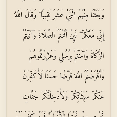
وَبَعَثْنَا مِنْهُمُ اثْنَيْ عَشَرَ نَقِيبًا ۖ وَقَالَ اللَّهُ
إِنِّي مَعَكُمْ ۖ لَئِنْ أَقَمْتُمُ الصَّلَاةَ وَآتَيْتُمُ
الزَّكَاةَ وَآمَنْتُمْ بِرُسُلِي وَعَزَّرْتُمُوهُمْ
وَأَقْرَضْتُمُ اللَّهَ قَرْضًا حَسَنًا لَأُكَفِّرَنَّ
عَنْكُمْ سَيِّئَاتِكُمْ وَلَأُدْخِلَنَّكُمْ جَنَّاتٍ
تَجْرِي مِنْ تَحْتِهَا الْأَنْهَارُ ۚ فَمَنْ كَفَرَ بَعْدَ