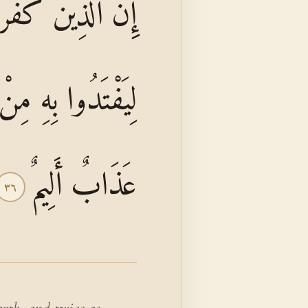
إِنَّ الَّذِينَ كَفَر
لِيَفْتَدُوا بِهِ مِنْ
عَذَابٌ أَلِيمٌ
٣٦