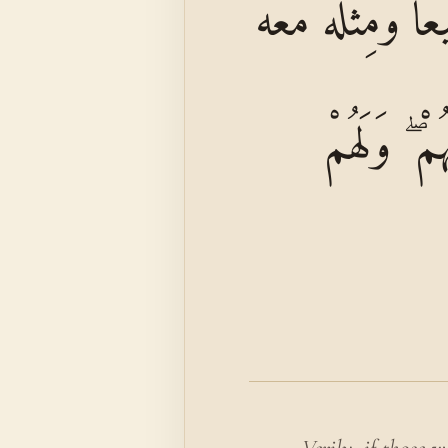
ا وَمِثْلَهُ مَعَهُ
مْ ۖ وَلَهُمْ