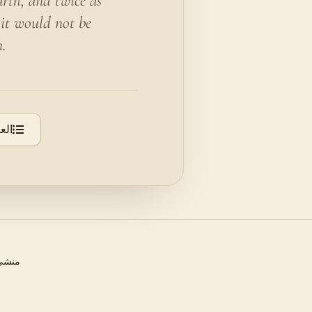
arth, and twice as
 it would not be
m.
الع
منشئ 