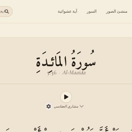
منشئ الصور
السور
آية عشوائية
ابح
سُورَةُ المَائـِدَةِ
5:36
·
Al-Maaida
مشاري العفاسي