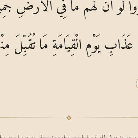
ُوا لَوْ أَنَّ لَهُمْ مَا فِي الْأَرْضِ جَمِيعً
 عَذَابِ يَوْمِ الْقِيَامَةِ مَا تُقُبِّلَ مِنْهُ
❖