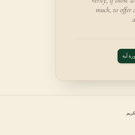
Verily, if those 
much, to offer 
a
رة آية
كريم