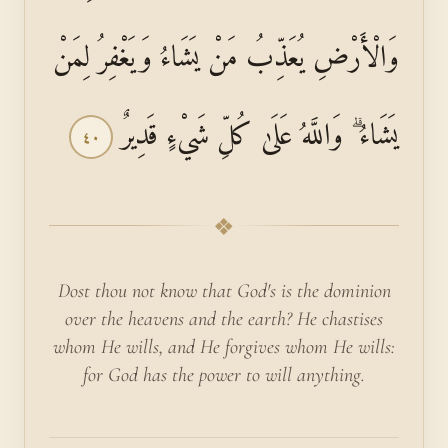
وَالْأَرْضِ يُعَذِّبُ مَنْ يَشَاءُ وَيَغْفِرُ لِمَنْ
يَشَاءُ ۗ وَاللَّهُ عَلَىٰ كُلِّ شَيْءٍ قَدِيرٌ
٤٠
❖
Dost thou not know that God's is the dominion
over the heavens and the earth? He chastises
whom He wills, and He forgives whom He wills:
for God has the power to will anything.