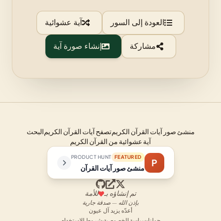
العودة إلى السور
آية عشوائية
مشاركة
إنشاء صورة آية
منشئ صور آيات القرآن الكريم
تصفح آيات القرآن الكريم
البحث
آية عشوائية من القرآن الكريم
PRODUCT HUNT
FEATURED
P
منشئ صور آيات القرآن
تم إنشاؤه بـ
للأمة
بإذن الله — صدقة جارية
أعدّه يزيد آل عيون
حولنا
·
سياسة الخصوصية
·
شروط الاستخدام