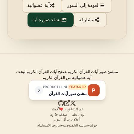
العودة إلى السور
آية عشوائية
مشاركة
إنشاء صورة آية
منشئ صور آيات القرآن الكريم
تصفح آيات القرآن الكريم
البحث
آية عشوائية من القرآن الكريم
PRODUCT HUNT
FEATURED
P
منشئ صور آيات القرآن
تم إنشاؤه بـ
للأمة
بإذن الله — صدقة جارية
أعدّه يزيد آل عيون
حولنا
·
سياسة الخصوصية
·
شروط الاستخدام