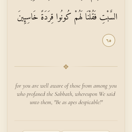
السَّبْتِ فَقُلْنَا لَهُمْ كُونُوا قِرَدَةً خَاسِئِينَ
٦٥
❖
for you are well aware of those from among you
who profaned the Sabbath, whereupon We said
unto them, "Be as apes despicable!"