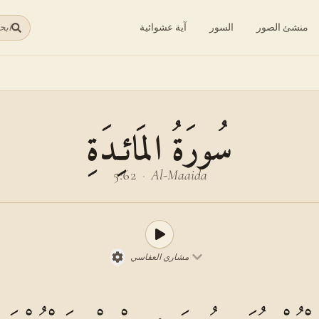
منشئ الصور
السور
آية عشوائية
ابح
سُورَةُ المَائـِدَةِ
5:62
·
Al-Maaida
مشاري العفاسي