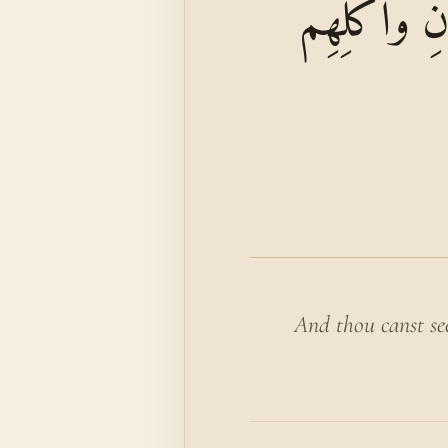
نِ وَأَكْلِهِمُ
And thou canst se