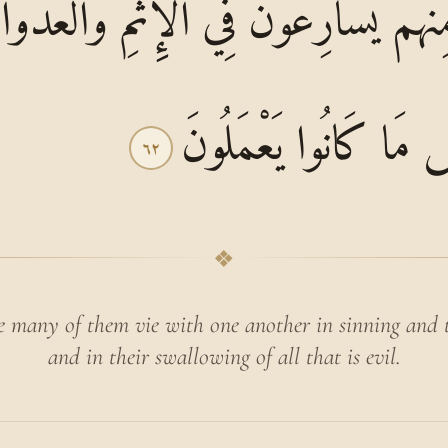
ْهُمْ يُسَارِعُونَ فِي الْإِثْمِ وَالْعُدْوَا
َ مَا كَانُوا يَعْمَلُونَ
٦٢
❖
e many of them vie with one another in sinning and 
and in their swallowing of all that is evil.