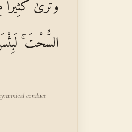
وَتَرَىٰ كَثِيرًا مِن
السُّحْتَ ۚ لَبِئْس
tyrannical conduct