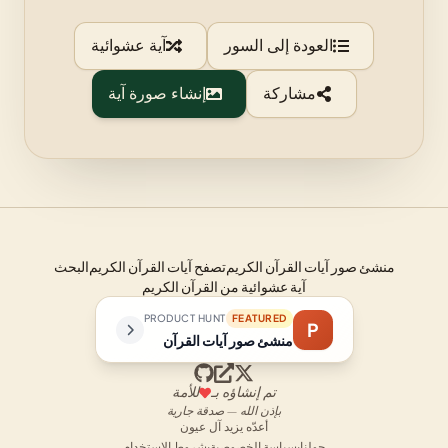
العودة إلى السور
آية عشوائية
مشاركة
إنشاء صورة آية
منشئ صور آيات القرآن الكريم
تصفح آيات القرآن الكريم
البحث
آية عشوائية من القرآن الكريم
PRODUCT HUNT
FEATURED
P
منشئ صور آيات القرآن
تم إنشاؤه بـ
للأمة
بإذن الله — صدقة جارية
أعدّه يزيد آل عيون
حولنا
·
سياسة الخصوصية
·
شروط الاستخدام