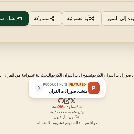
ودة إلى السور
آية عشوائية
مشاركة
إنشاء صو
صور آيات القرآن الكريم
تصفح آيات القرآن الكريم
البحث
آية عشوائية من القرآن ال
PRODUCT HUNT
FEATURED
P
منشئ صور آيات القرآن
تم إنشاؤه بـ
للأمة
بإذن الله — صدقة جارية
أعدّه يزيد آل عيون
حولنا
·
سياسة الخصوصية
·
شروط الاستخدام