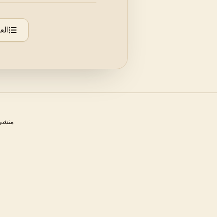
الع
منشئ 