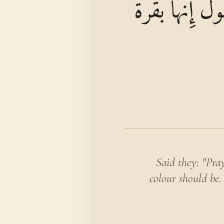
ولُ إِنَّهَا بَقَرَةٌ
Said they: "Pra
colour should be.