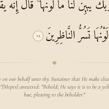
َكَ يُبَيِّنْ لَنَا مَا لَوْنُهَا ۚ قَالَ إِنَّهُ يَقُ
نُهَا تَسُرُّ النَّاظِرِينَ
٦٩
❖
y on our behalf unto thy Sustainer that He make clea
 "[Mopes] answered: "Behold; He says it is to be a yel
hue, pleasing to the beholder."