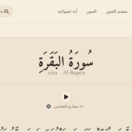
منشئ الصور
السور
آية عشوائية
ابح
سُورَةُ البَقَرَةِ
2:69
·
Al-Baqara
مشاري العفاسي