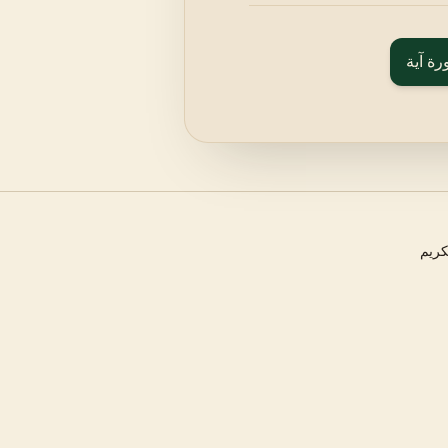
رة آية
كريم