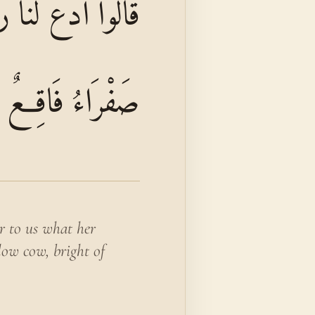
قَالُوا ادْعُ لَنَا رَبّ
صَفْرَاءُ فَاقِعٌ لَوْ
r to us what her
low cow, bright of