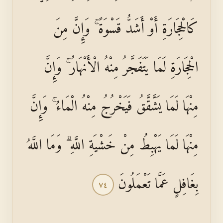
كَالْحِجَارَةِ أَوْ أَشَدُّ قَسْوَةً ۚ وَإِنَّ مِنَ
الْحِجَارَةِ لَمَا يَتَفَجَّرُ مِنْهُ الْأَنْهَارُ ۚ وَإِنَّ
مِنْهَا لَمَا يَشَّقَّقُ فَيَخْرُجُ مِنْهُ الْمَاءُ ۚ وَإِنَّ
مِنْهَا لَمَا يَهْبِطُ مِنْ خَشْيَةِ اللَّهِ ۗ وَمَا اللَّهُ
بِغَافِلٍ عَمَّا تَعْمَلُونَ
٧٤