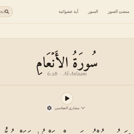
منشئ الصور
السور
آية عشوائية
ابح
سُورَةُ الأَنۡعَامِ
6:28
·
Al-An'aam
مشاري العفاسي