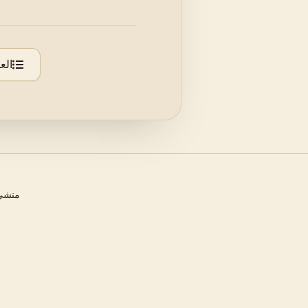
الع
منشئ 