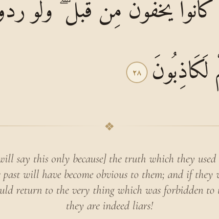
 كَانُوا يُخْفُونَ مِنْ قَبْلُ ۖ وَلَوْ رُدُّو
مْ لَكَاذِبُونَ
٢٨
❖
ill say this only because] the truth which they used
e past will have become obvious to them; and if they
would return to the very thing which was forbidden to 
they are indeed liars!