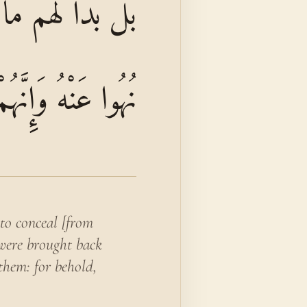
بَلْ بَدَا لَهُمْ مَا
نُهُوا عَنْهُ وَإِنَّهُ
 to conceal [from
 were brought back
them: for behold,