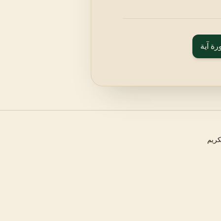
رة آية
كريم