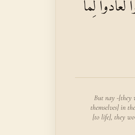
ا لَعَادُوا لِمَا
But nay -[they w
themselves] in th
[to life], they 