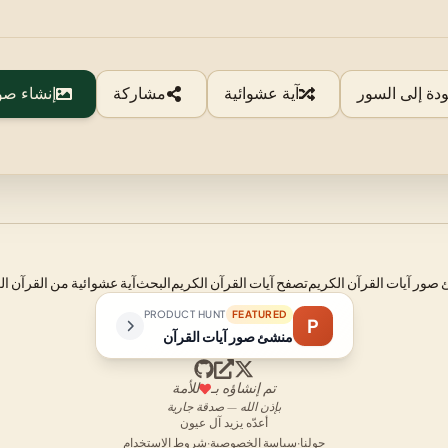
ودة إلى السور
آية عشوائية
مشاركة
إنشاء صو
صور آيات القرآن الكريم
تصفح آيات القرآن الكريم
البحث
آية عشوائية من القرآن ال
PRODUCT HUNT
FEATURED
P
منشئ صور آيات القرآن
تم إنشاؤه بـ
للأمة
بإذن الله — صدقة جارية
أعدّه يزيد آل عيون
حولنا
·
سياسة الخصوصية
·
شروط الاستخدام