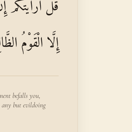
قُلْ أَرَأَيْتَكُمْ إ
إِلَّا الْقَوْمُ الظَّا
ent befalls you,
l any but evildoing