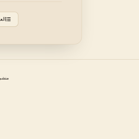
الع
منشئ 