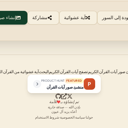
ودة إلى السور
آية عشوائية
مشاركة
إنشاء صو
صور آيات القرآن الكريم
تصفح آيات القرآن الكريم
البحث
آية عشوائية من القرآن ال
PRODUCT HUNT
FEATURED
P
منشئ صور آيات القرآن
تم إنشاؤه بـ
للأمة
بإذن الله — صدقة جارية
أعدّه يزيد آل عيون
حولنا
·
سياسة الخصوصية
·
شروط الاستخدام