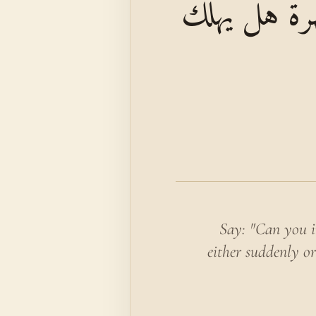
ْرَةً هَلْ يُهْلَكُ
Say: "Can you i
either suddenly or