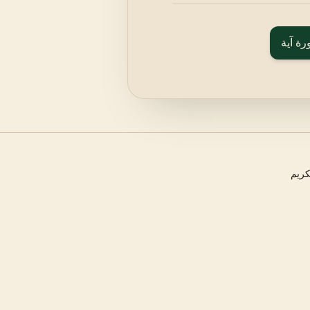
رة آية
كريم