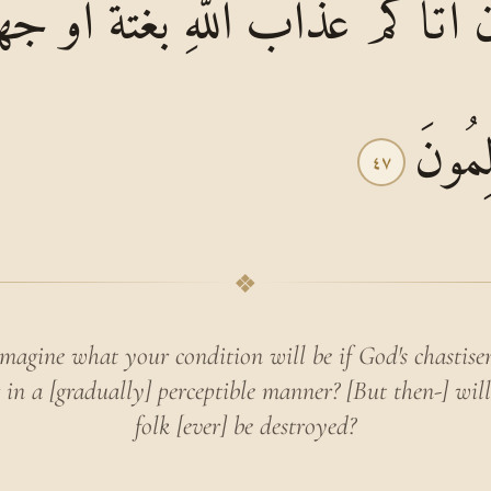
ِنْ أَتَاكُمْ عَذَابُ اللَّهِ بَغْتَةً أَوْ جَه
لِمُونَ
٤٧
❖
magine what your condition will be if God's chastisem
 in a [gradually] perceptible manner? [But then-] wil
folk [ever] be destroyed?