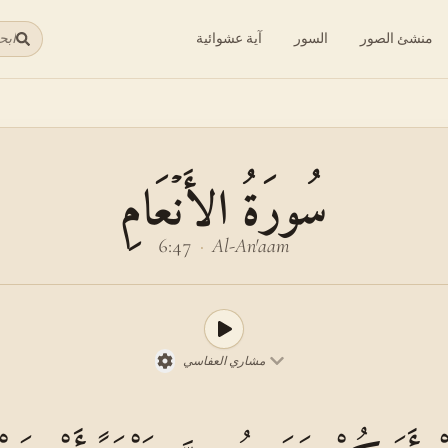
منشئ الصور
السور
آية عشوائية
ابح
سُورَةُ الأَنۡعَامِ
6:47
·
Al-An'aam
مشاري العفاسي