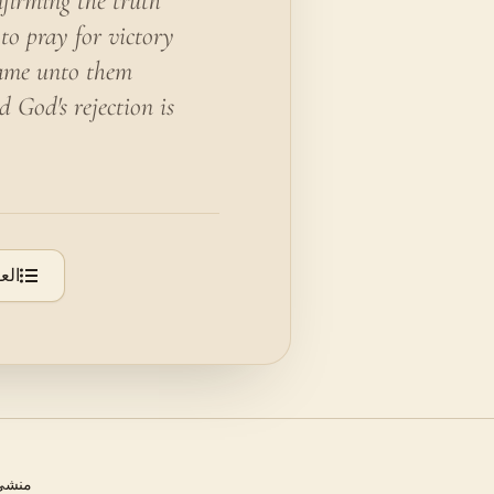
firming the truth
to pray for victory
came unto them
 God's rejection is
الع
منشئ 