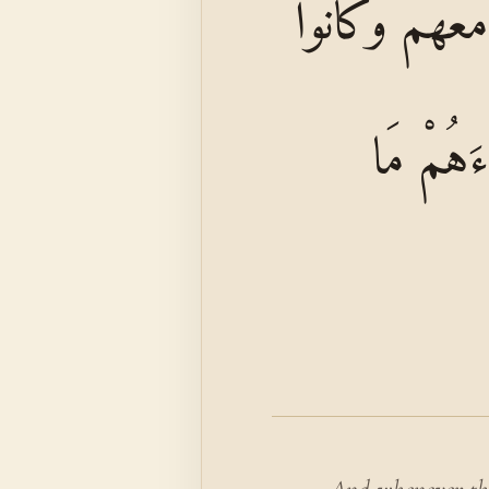
َعَهُمْ وَكَانُوا
ءَهُمْ مَا