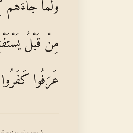
وَلَمَّا جَاءَهُمْ ك
مِنْ قَبْلُ يَسْتَفْ
عَرَفُوا كَفَرُوا بِهِ