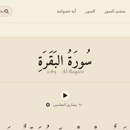
منشئ الصور
السور
آية عشوائية
ابح
سُورَةُ البَقَرَةِ
2:89
·
Al-Baqara
مشاري العفاسي