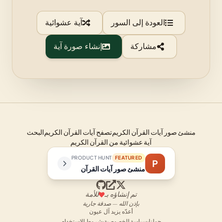
العودة إلى السور
آية عشوائية
مشاركة
إنشاء صورة آية
منشئ صور آيات القرآن الكريم
تصفح آيات القرآن الكريم
البحث
آية عشوائية من القرآن الكريم
PRODUCT HUNT
FEATURED
P
منشئ صور آيات القرآن
تم إنشاؤه بـ
للأمة
بإذن الله — صدقة جارية
أعدّه يزيد آل عيون
حولنا
·
سياسة الخصوصية
·
شروط الاستخدام