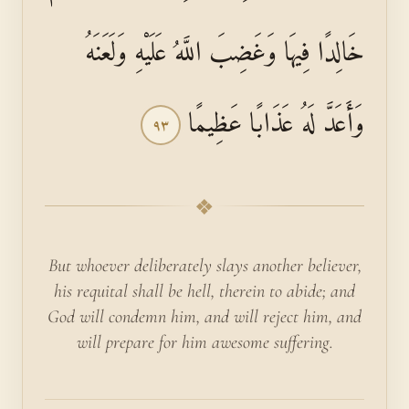
خَالِدًا فِيهَا وَغَضِبَ اللَّهُ عَلَيْهِ وَلَعَنَهُ
وَأَعَدَّ لَهُ عَذَابًا عَظِيمًا
٩٣
❖
But whoever deliberately slays another be­liever,
his requital shall be hell, therein to abide; and
God will condemn him, and will reject him, and
will prepare for him awesome suffering.