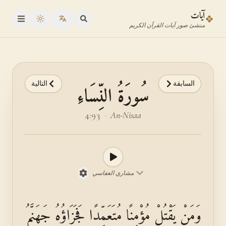
نتقل إلى محدد الآية
نتقل إلى المحتوى الرئيسي
آيات
❖
oggle theme
منشئ صور آيات القرآن الكريم
السابقة
التالية
سُورَةُ النِّسَاءِ
4:93
·
An-Nisaa
مشاري العفاسي
وَمَنْ يَقْتُلْ مُؤْمِنًا مُتَعَمِّدًا فَجَزَاؤُهُ جَهَنَّمُ