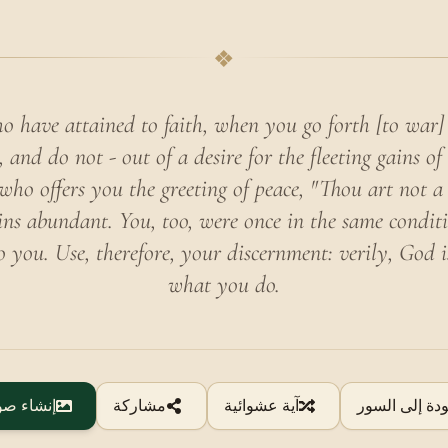
❖
 have attained to faith, when you go forth [to war] 
and do not - out of a desire for the fleeting gains of 
ho offers you the greeting of peace, "Thou art not a 
ins abundant. You, too, were once in the same condit
o you. Use, therefore, your discernment: verily, God 
what you do.
ودة إلى السور
آية عشوائية
مشاركة
إنشاء صو