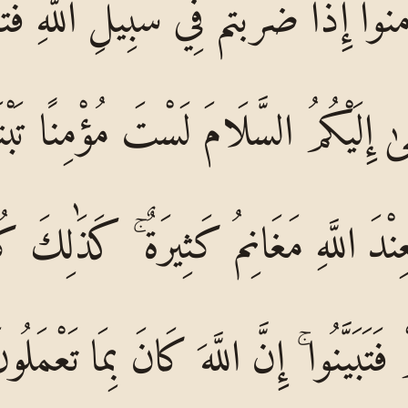
آمَنُوا إِذَا ضَرَبْتُمْ فِي سَبِيلِ اللَّهِ فَتَبَ
ْقَىٰ إِلَيْكُمُ السَّلَامَ لَسْتَ مُؤْمِنًا 
فَعِنْدَ اللَّهِ مَغَانِمُ كَثِيرَةٌ ۚ كَذَٰلِكَ ك
مْ فَتَبَيَّنُوا ۚ إِنَّ اللَّهَ كَانَ بِمَا تَعْمَلُ