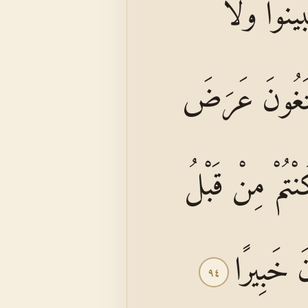
يَّنُوا وَلَا
تَبْتَغُونَ عَرَضَ
ُنْتُمْ مِنْ قَبْلُ
ونَ خَبِيرًا
٩٤