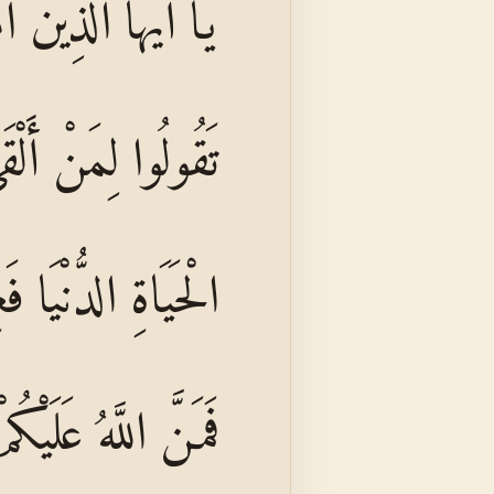
يَا أَيُّهَا الَّذِينَ 
تَقُولُوا لِمَنْ أَل
الْحَيَاةِ الدُّنْيَا 
فَمَنَّ اللَّهُ عَلَيْكُ