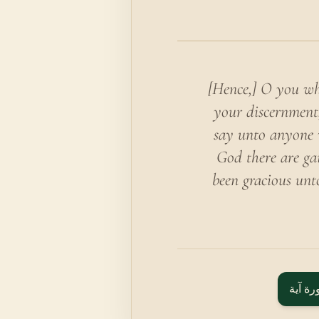
[Hence,] O you who
your discernment, 
say unto anyone w
God there are ga
been gracious unt
رة آية