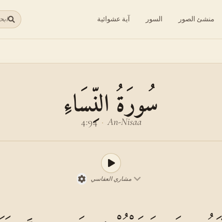
منشئ الصور
السور
آية عشوائية
ابح
سُورَةُ النِّسَاءِ
4:94
·
An-Nisaa
مشاري العفاسي