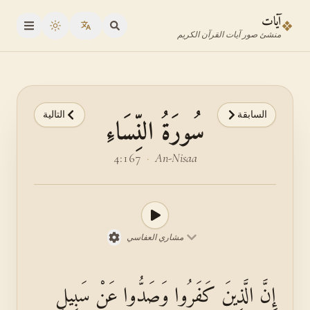
نتقل إلى محدد الآية
نتقل إلى المحتوى الرئيسي
آيات
❖
oggle theme
منشئ صور آيات القرآن الكريم
السابقة
التالية
سُورَةُ النِّسَاءِ
4:167
·
An-Nisaa
مشاري العفاسي
إِنَّ الَّذِينَ كَفَرُوا وَصَدُّوا عَنْ سَبِيلِ