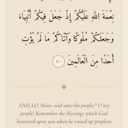
نِعْمَةَ اللَّهِ عَلَيْكُمْ إِذْ جَعَلَ فِيكُمْ أَنْبِيَاءَ
وَجَعَلَكُمْ مُلُوكًا وَآتَاكُمْ مَا لَمْ يُؤْتِ
أَحَدًا مِنَ الْعَالَمِينَ
٢٠
❖
AND, LO, Moses said unto his people:" O my
people! Remember the blessings which God
bestowed upon you when he raised up prophets