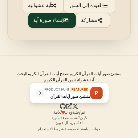
العودة إلى السور
آية عشوائية
مشاركة
إنشاء صورة آية
منشئ صور آيات القرآن الكريم
تصفح آيات القرآن الكريم
البحث
آية عشوائية من القرآن الكريم
PRODUCT HUNT
FEATURED
P
منشئ صور آيات القرآن
تم إنشاؤه بـ
للأمة
بإذن الله — صدقة جارية
أعدّه يزيد آل عيون
حولنا
·
سياسة الخصوصية
·
شروط الاستخدام