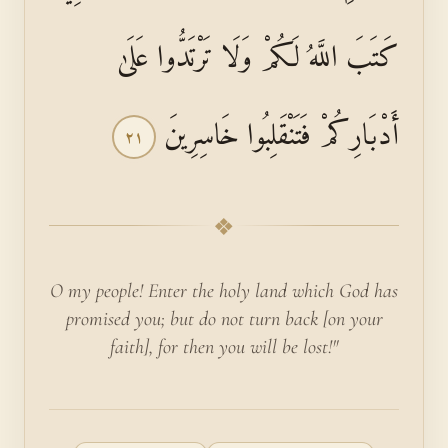
كَتَبَ اللَّهُ لَكُمْ وَلَا تَرْتَدُّوا عَلَىٰ
أَدْبَارِكُمْ فَتَنْقَلِبُوا خَاسِرِينَ
٢١
❖
O my people! Enter the holy land which God has
promised you; but do not turn back [on your
faith], for then you will be lost!"