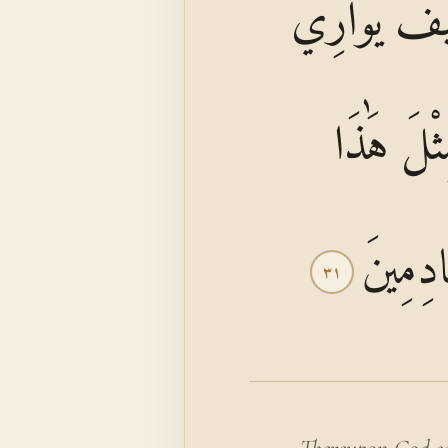
َيْفَ يُوَارِي
ثْلَ هَٰذَا
ادِمِينَ
٣١