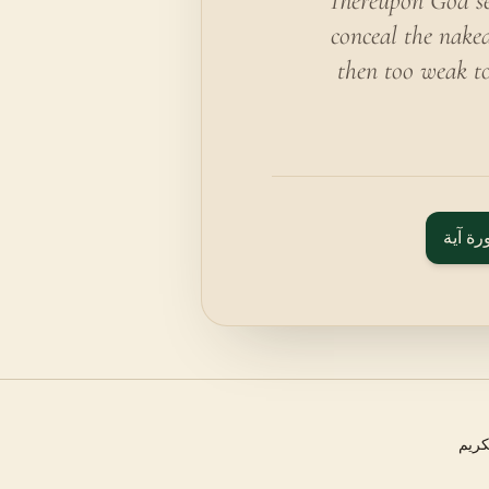
Thereupon God se
conceal the naked
then too weak to
رة آية
كريم