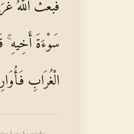
فَبَعَثَ اللَّهُ غُ
سَوْءَةَ أَخِيهِ ۚ ق
الْغُرَابِ فَأُوَار