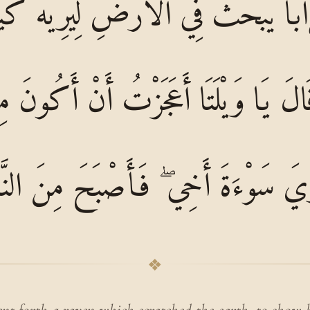
رَابًا يَبْحَثُ فِي الْأَرْضِ لِيُرِيَهُ ك
َالَ يَا وَيْلَتَا أَعَجَزْتُ أَنْ أَكُونَ مِ
ِيَ سَوْءَةَ أَخِي ۖ فَأَصْبَحَ مِنَ النَّ
❖