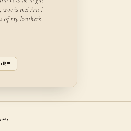
 him how he might
h, woe is me! Am I
s of my brother's
الع
منشئ 