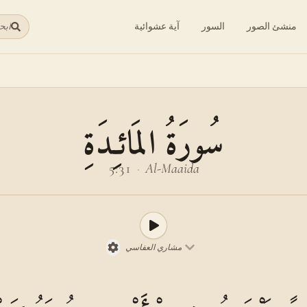
منشئ الصور
السور
آية عشوائية
ابح
سُورَةُ المَائـِدَةِ
5:31
·
Al-Maaida
مشاري العفاسي