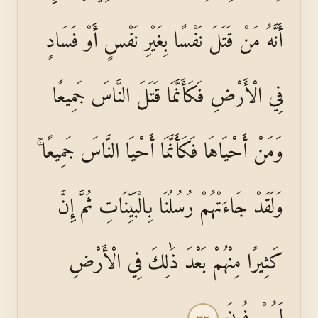
أَنَّهُ مَنْ قَتَلَ نَفْسًا بِغَيْرِ نَفْسٍ أَوْ فَسَادٍ
فِي الْأَرْضِ فَكَأَنَّمَا قَتَلَ النَّاسَ جَمِيعًا
وَمَنْ أَحْيَاهَا فَكَأَنَّمَا أَحْيَا النَّاسَ جَمِيعًا ۚ
وَلَقَدْ جَاءَتْهُمْ رُسُلُنَا بِالْبَيِّنَاتِ ثُمَّ إِنَّ
كَثِيرًا مِنْهُمْ بَعْدَ ذَٰلِكَ فِي الْأَرْضِ
لَمُسْرِفُونَ